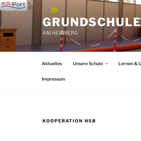
Zum
Inhalt
GRUNDSCHUL
springen
AM HEIDBERG
Aktuelles
Unsere Schule
Lernen & U
Impressum
KOOPERATION HSB